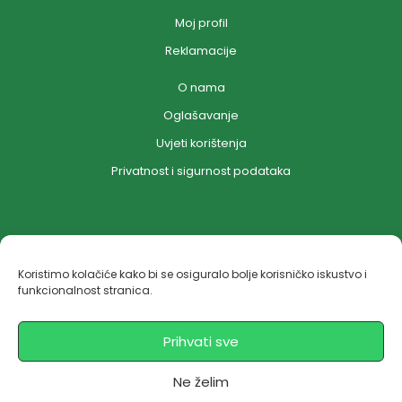
Moj profil
Reklamacije
O nama
Oglašavanje
Uvjeti korištenja
Privatnost i sigurnost podataka
Koristimo kolačiće kako bi se osiguralo bolje korisničko iskustvo i
funkcionalnost stranica.
Copyright © 2026 Hempica | Powered by Wordpress
Prihvati sve
Ne želim