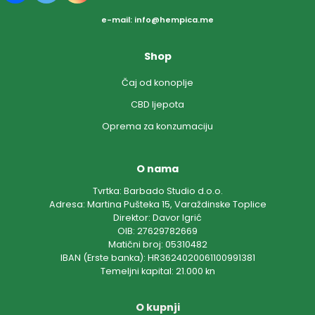
e-mail:
info@hempica.me
Shop
Čaj od konoplje
CBD ljepota
Oprema za konzumaciju
O nama
Tvrtka: Barbado Studio d.o.o.
Adresa: Martina Pušteka 15, Varaždinske Toplice
Direktor: Davor Igrić
OIB: 27629782669
Matični broj: 05310482
IBAN (Erste banka): HR3624020061100991381
Temeljni kapital: 21.000 kn
O kupnji