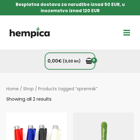
Skip
Besplatna dostava za narudžbe iznad 50 EUR, u
to
inozemstvo iznad 120 EUR
content
Main
Men
0,00
€
(0,00 kn)
Home
/
Shop
/ Products tagged “spremnik”
Sorted
Showing all 2 results
by
popularity