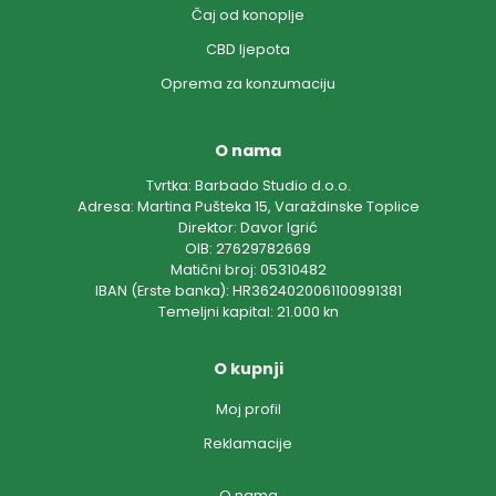
Čaj od konoplje
CBD ljepota
Oprema za konzumaciju
O nama
Tvrtka: Barbado Studio d.o.o.
Adresa: Martina Pušteka 15, Varaždinske Toplice
Direktor: Davor Igrić
OIB: 27629782669
Matični broj: 05310482
IBAN (Erste banka): HR3624020061100991381
Temeljni kapital: 21.000 kn
O kupnji
Moj profil
Reklamacije
O nama