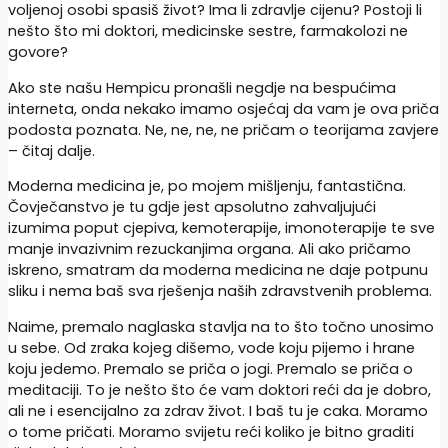
voljenoj osobi spasiš život? Ima li zdravlje cijenu? Postoji li
nešto što mi doktori, medicinske sestre, farmakolozi ne
govore?
Ako ste našu Hempicu pronašli negdje na bespućima
interneta, onda nekako imamo osjećaj da vam je ova priča
podosta poznata. Ne, ne, ne, ne pričam o teorijama zavjere
– čitaj dalje.
Moderna medicina je, po mojem mišljenju, fantastična.
Čovječanstvo je tu gdje jest apsolutno zahvaljujući
izumima poput cjepiva, kemoterapije, imonoterapije te sve
manje invazivnim rezuckanjima organa. Ali ako pričamo
iskreno, smatram da moderna medicina ne daje potpunu
sliku i nema baš sva rješenja naših zdravstvenih problema.
Naime, premalo naglaska stavlja na to što točno unosimo
u sebe. Od zraka kojeg dišemo, vode koju pijemo i hrane
koju jedemo. Premalo se priča o jogi. Premalo se priča o
meditaciji. To je nešto što će vam doktori reći da je dobro,
ali ne i esencijalno za zdrav život. I baš tu je caka. Moramo
o tome pričati. Moramo svijetu reći koliko je bitno graditi