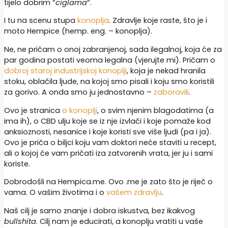
tijelo dobrim “
ciglama
“.
I tu na scenu stupa
konoplja
. Zdravlje koje raste, što je i
moto Hempice (hemp. eng. – konoplja).
Ne, ne pričam o onoj zabranjenoj, sada ilegalnoj, koja će za
par godina postati veoma legalna (vjerujte mi). Pričam o
dobroj staroj industrijskoj konoplji
, koja je nekad hranila
stoku, oblačila ljude, na kojoj smo pisali i koju smo koristili
za gorivo. A onda smo ju jednostavno –
zaboravili
.
Ovo je stranica
o konoplji
, o svim njenim blagodatima (a
ima ih), o CBD ulju koje se iz nje izvlači i koje pomaže kod
anksioznosti, nesanice i koje koristi sve više ljudi (pa i ja).
Ovo je priča o biljci koju vam doktori neće staviti u recept,
ali o kojoj će vam pričati iza zatvorenih vrata, jer ju i sami
koriste.
Dobrodošli na Hempica.me. Ovo .me je zato što je riječ o
vama. O vašim životima i o
vašem zdravlju
.
Naš cilj je samo znanje i dobra iskustva, bez ikakvog
bullshita
. Cilj nam je educirati, a konoplju vratiti u vaše