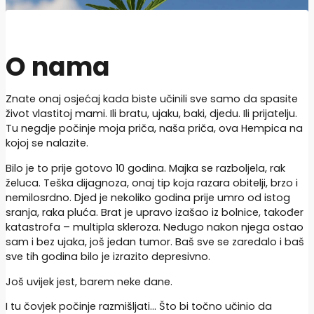
O nama
Znate onaj osjećaj kada biste učinili sve samo da spasite
život vlastitoj mami. Ili bratu, ujaku, baki, djedu. Ili prijatelju.
Tu negdje počinje moja priča, naša priča, ova Hempica na
kojoj se nalazite.
Bilo je to prije gotovo 10 godina. Majka se razboljela, rak
želuca. Teška dijagnoza, onaj tip koja razara obitelji, brzo i
nemilosrdno. Djed je nekoliko godina prije umro od istog
sranja, raka pluća. Brat je upravo izašao iz bolnice, također
katastrofa – multipla skleroza. Nedugo nakon njega ostao
sam i bez ujaka, još jedan tumor. Baš sve se zaredalo i baš
sve tih godina bilo je izrazito depresivno.
Još uvijek jest, barem neke dane.
I tu čovjek počinje razmišljati… Što bi točno učinio da