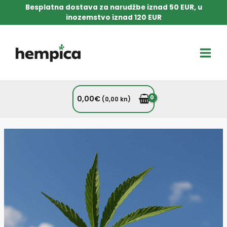
Skip
Besplatna dostava za narudžbe iznad 50 EUR, u
to
inozemstvo iznad 120 EUR
content
Main
Men
0,00
€
(0,00 kn)