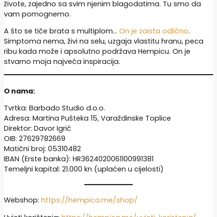
živote, zajedno sa svim njenim blagodatima. Tu smo da
vam pomognemo.
A što se tiče brata s multiplom…
On je zaista odlično
.
Simptoma nema, živi na selu, uzgaja vlastitu hranu, peca
ribu kada može i apsolutno podržava Hempicu. On je
stvarno moja najveća inspiracija.
O nama:
Tvrtka: Barbado Studio d.o.o.
Adresa: Martina Pušteka 15, Varaždinske Toplice
Direktor: Davor Igrić
OIB: 27629782669
Matični broj: 05310482
IBAN (Erste banka): HR3624020061100991381
Temeljni kapital: 21.000 kn (uplaćen u cijelosti)
Webshop:
https://hempica.me/shop/