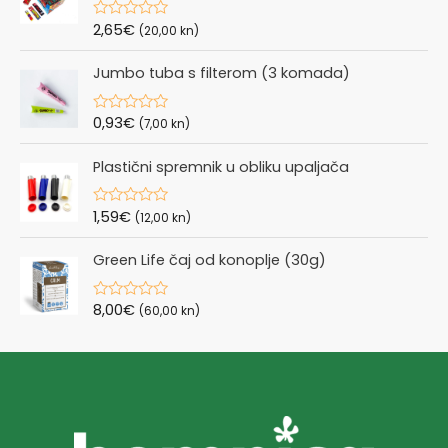
u
t
2,65
€
R
(20,00 kn)
o
a
f
t
5
Jumbo tuba s filterom (3 komada)
e
d
0
o
0,93
€
R
(7,00 kn)
u
a
t
t
o
Plastični spremnik u obliku upaljača
e
f
d
5
0
o
1,59
€
R
(12,00 kn)
u
a
t
t
o
Green Life čaj od konoplje (30g)
e
f
d
5
0
o
8,00
€
R
(60,00 kn)
u
a
t
t
o
e
f
d
5
0
o
u
t
o