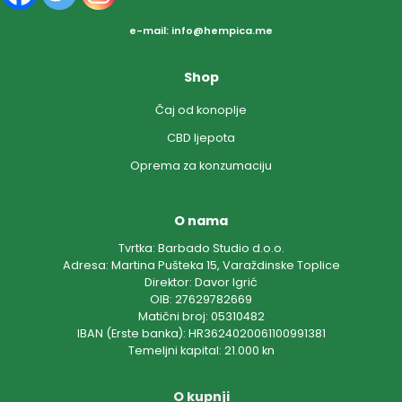
e-mail:
info@hempica.me
Shop
Čaj od konoplje
CBD ljepota
Oprema za konzumaciju
O nama
Tvrtka: Barbado Studio d.o.o.
Adresa: Martina Pušteka 15, Varaždinske Toplice
Direktor: Davor Igrić
OIB: 27629782669
Matični broj: 05310482
IBAN (Erste banka): HR3624020061100991381
Temeljni kapital: 21.000 kn
O kupnji