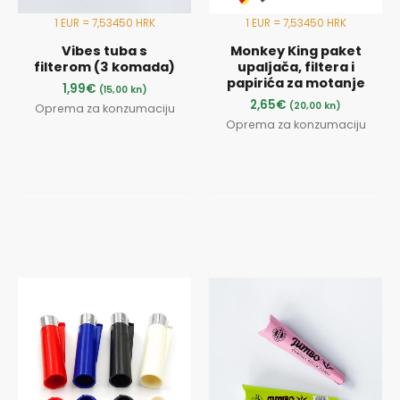
1 EUR = 7,53450 HRK
1 EUR = 7,53450 HRK
Vibes tuba s
Monkey King paket
filterom (3 komada)
upaljača, filtera i
papirića za motanje
1,99
€
(15,00 kn)
2,65
€
(20,00 kn)
Oprema za konzumaciju
Oprema za konzumaciju