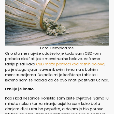
Foto: Hempica.me
Ono što me najviše oduševilo je kada sam CBD-om
probala olakšati jake menstrualne bolove. Već smo
ranije pisali kako
CBD može pomoći kod raznih bolova
,
pa je stoga sjajan saveznik svim ženama s bolnim
menstruacijama. Dojadilo mi je korištenje tableta i
iskreno sam se nadala da će ovo imati pozitivan učinak.
I zbilja je imalo.
Kao i kod nesanice, koristila sam čiste cvjetove. Samo 10
minuta nakon konzumiranja osjetila sam kako bol u
donjem dijelu trbuha popušta, a dojam je bio gotovo