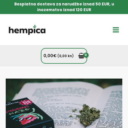
Skip
Besplatna dostava za narudžbe iznad 50 EUR, u
to
inozemstvo iznad 120 EUR
content
Main
Men
0,00
€
(0,00 kn)