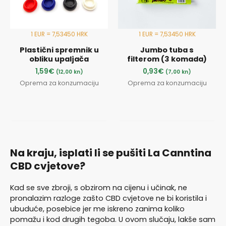
1 EUR = 7,53450 HRK
1 EUR = 7,53450 HRK
Plastični spremnik u
Jumbo tuba s
obliku upaljača
filterom (3 komada)
1,59
€
0,93
€
(12,00 kn)
(7,00 kn)
Oprema za konzumaciju
Oprema za konzumaciju
Na kraju, isplati li se pušiti La Canntina
CBD cvjetove?
Kad se sve zbroji, s obzirom na cijenu i učinak, ne
pronalazim razloge zašto CBD cvjetove ne bi koristila i
ubuduće, posebice jer me iskreno zanima koliko
pomažu i kod drugih tegoba. U ovom slučaju, lakše sam