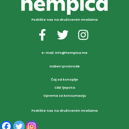
f
5
Podržite nas na društvenim mrežama
e-mail:
info@hempica.me
Izaberi proizvode
Čaj od konoplje
CBD ljepota
Oprema za konzumaciju
Podržite nas na društvenim mrežama