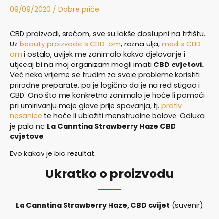
09/09/2020
/
Dobre priče
CBD proizvodi, srećom, sve su lakše dostupni na tržištu.
Uz
beauty proizvode s CBD-om
, razna ulja,
med s CBD-
om
i ostalo, uvijek me zanimalo kakvo djelovanje i
utjecaj bi na moj organizam mogli imati
CBD cvjetovi.
Već neko vrijeme se trudim za svoje probleme koristiti
prirodne preparate, pa je logično da je na red stigao i
CBD. Ono što me konkretno zanimalo je hoće li pomoći
pri umirivanju moje glave prije spavanja, tj.
protiv
nesanice
te hoće li ublažiti menstrualne bolove. Odluka
je pala na
La Canntina Strawberry Haze CBD
cvjetove
.
Evo kakav je bio rezultat.
Ukratko o proizvodu
La Canntina Strawberry Haze, CBD cvijet
(suvenir)