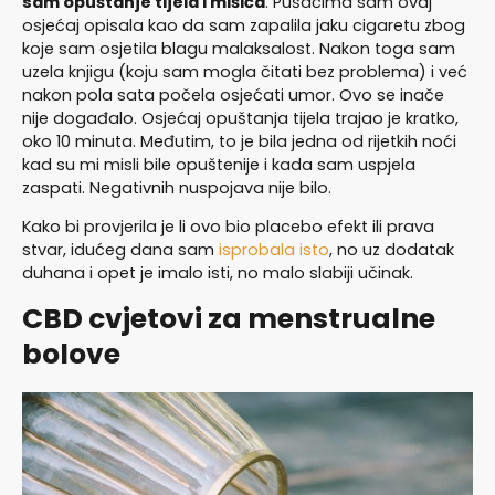
sam opuštanje tijela i mišića
. Pušačima sam ovaj
osjećaj opisala kao da sam zapalila jaku cigaretu zbog
koje sam osjetila blagu malaksalost. Nakon toga sam
uzela knjigu (koju sam mogla čitati bez problema) i već
nakon pola sata počela osjećati umor. Ovo se inače
nije događalo. Osjećaj opuštanja tijela trajao je kratko,
oko 10 minuta. Međutim, to je bila jedna od rijetkih noći
kad su mi misli bile opuštenije i kada sam uspjela
zaspati. Negativnih nuspojava nije bilo.
Kako bi provjerila je li ovo bio placebo efekt ili prava
stvar, idućeg dana sam
isprobala isto
, no uz dodatak
duhana i opet je imalo isti, no malo slabiji učinak.
CBD cvjetovi za menstrualne
bolove