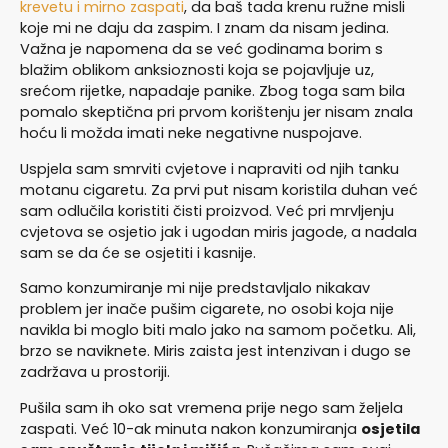
krevetu i mirno zaspati
, da baš tada krenu ružne misli
koje mi ne daju da zaspim. I znam da nisam jedina.
Važna je napomena da se već godinama borim s
blažim oblikom anksioznosti koja se pojavljuje uz,
srećom rijetke, napadaje panike. Zbog toga sam bila
pomalo skeptična pri prvom korištenju jer nisam znala
hoću li možda imati neke negativne nuspojave.
Uspjela sam smrviti cvjetove i napraviti od njih tanku
motanu cigaretu. Za prvi put nisam koristila duhan već
sam odlučila koristiti čisti proizvod. Već pri mrvljenju
cvjetova se osjetio jak i ugodan miris jagode, a nadala
sam se da će se osjetiti i kasnije.
Samo konzumiranje mi nije predstavljalo nikakav
problem jer inače pušim cigarete, no osobi koja nije
navikla bi moglo biti malo jako na samom početku. Ali,
brzo se naviknete. Miris zaista jest intenzivan i dugo se
zadržava u prostoriji.
Pušila sam ih oko sat vremena prije nego sam željela
zaspati. Već 10-ak minuta nakon konzumiranja
osjetila