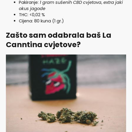
Pakiranje:
1 gram sušenih CBD cvjetova
,
extra jaki
okus jagode
THC: <0,02 %
Cijena: 80 kuna (1 gr.)
Zašto sam odabrala baš La
Canntina cvjetove?