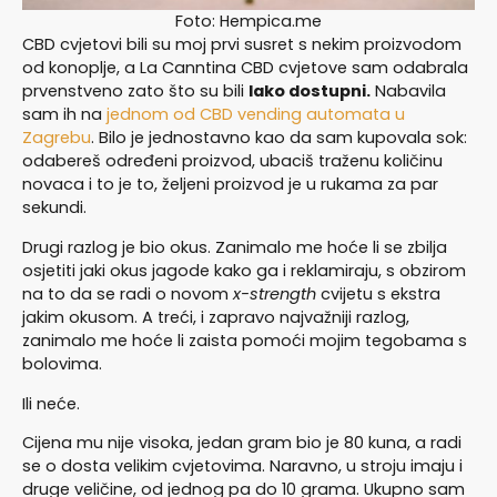
Foto: Hempica.me
CBD cvjetovi bili su moj prvi susret s nekim proizvodom
od konoplje, a La Canntina CBD cvjetove sam odabrala
prvenstveno zato što su bili
lako dostupni.
Nabavila
sam ih na
jednom od CBD vending automata u
Zagrebu
. Bilo je jednostavno kao da sam kupovala sok:
odabereš određeni proizvod, ubaciš traženu količinu
novaca i to je to, željeni proizvod je u rukama za par
sekundi.
Drugi razlog je bio okus. Zanimalo me hoće li se zbilja
osjetiti jaki okus jagode kako ga i reklamiraju, s obzirom
na to da se radi o novom
x-strength
cvijetu s ekstra
jakim okusom. A treći, i zapravo najvažniji razlog,
zanimalo me hoće li zaista pomoći mojim tegobama s
bolovima.
Ili neće.
Cijena mu nije visoka, jedan gram bio je 80 kuna, a radi
se o dosta velikim cvjetovima. Naravno, u stroju imaju i
druge veličine, od jednog pa do 10 grama. Ukupno sam