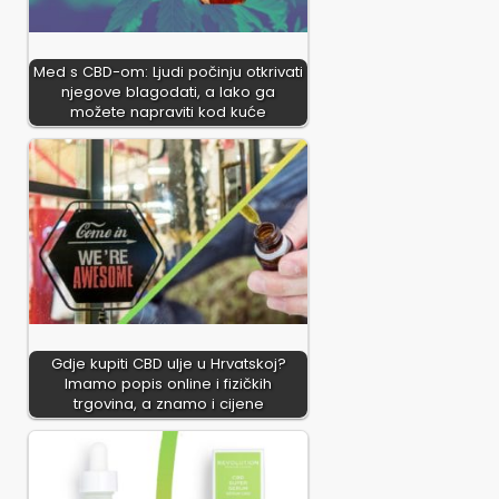
Med s CBD-om: Ljudi počinju otkrivati
njegove blagodati, a lako ga
možete napraviti kod kuće
Gdje kupiti CBD ulje u Hrvatskoj?
Imamo popis online i fizičkih
trgovina, a znamo i cijene