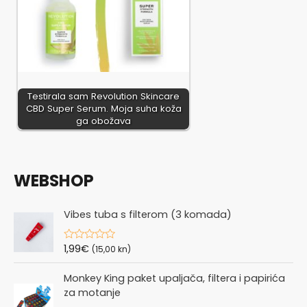
Testirala sam Revolution Skincare
CBD Super Serum. Moja suha koža
ga obožava
WEBSHOP
Vibes tuba s filterom (3 komada)
1,99
€
R
(15,00 kn)
a
t
Monkey King paket upaljača, filtera i papirića
e
d
za motanje
0
o