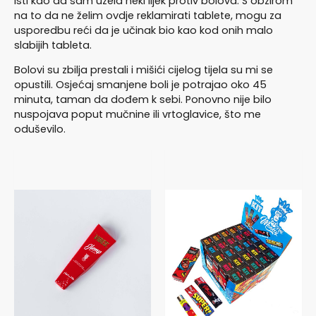
isti kao da sam uzela neki lijek protiv bolova. S obzirom
na to da ne želim ovdje reklamirati tablete, mogu za
usporedbu reći da je učinak bio kao kod onih malo
slabijih tableta.
Bolovi su zbilja prestali i mišići cijelog tijela su mi se
opustili. Osjećaj smanjene boli je potrajao oko 45
minuta, taman da dođem k sebi. Ponovno nije bilo
nuspojava poput mučnine ili vrtoglavice, što me
oduševilo.