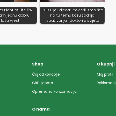
 Plant of Life 6%
CBD ulje i djeca: Provjerili smo što
mam jednu dobru i
na tu temu kažu zadnja
 lošu vijest
istraživanja i doktori u svijetu
Shop
O kupnji
Čaj od konoplje
Moj profil
CBD ljepota
Reklamaci
Oprema za konzumaciju
O nama