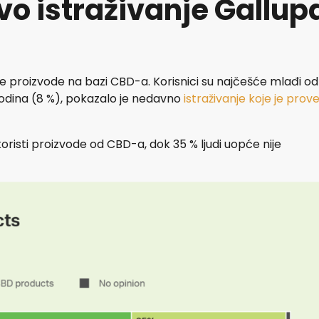
vo istraživanje Gallup
te proizvode na bazi CBD-a. Korisnici su najčešće mlađi od
godina (8 %), pokazalo je nedavno
istraživanje koje je prov
koristi proizvode od CBD-a, dok 35 % ljudi uopće nije