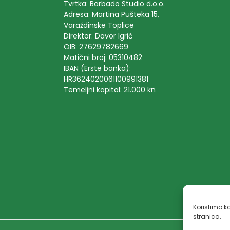
Tvrtka: Barbado Studio d.o.o.
Adresa: Martina Pušteka 15,
Varaždinske Toplice
Direktor: Davor Igrić
OIB: 27629782669
Matični broj: 05310482
IBAN (Erste banka):
HR3624020061100991381
Temeljni kapital: 21.000 kn
Koristimo ko
stranica.