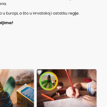
ena.
 u Europi, a što u Hrvatskoj i ostatku regije.
eljima!