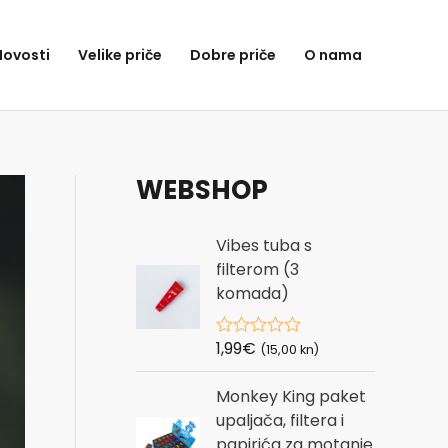
Novosti
Velike priče
Dobre priče
O nama
WEBSHOP
Vibes tuba s
filterom (3
komada)
1,99
€
R
(15,00 kn)
a
t
Monkey King paket
e
d
upaljača, filtera i
0
papirića za motanje
o