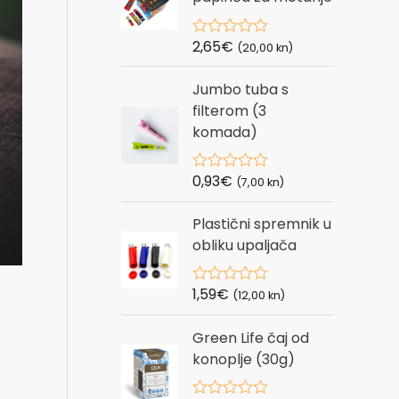
u
t
o
2,65
€
R
(20,00 kn)
f
a
5
t
Jumbo tuba s
e
d
filterom (3
0
komada)
o
u
t
o
0,93
€
R
(7,00 kn)
f
a
5
t
Plastični spremnik u
e
d
obliku upaljača
0
o
u
1,59
€
R
t
(12,00 kn)
a
o
t
f
Green Life čaj od
e
5
d
konoplje (30g)
0
o
u