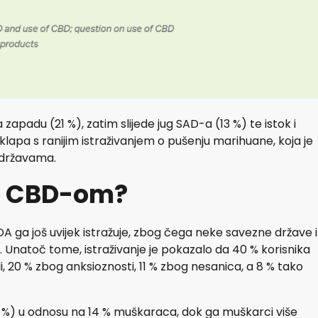
zapadu (21 %), zatim slijede jug SAD-a (13 %) te istok i
klapa s ranijim istraživanjem o pušenju marihuane, koja je
 državama.
če CBD-om?
FDA ga još uvijek istražuje, zbog čega neke savezne države i
Unatoč tome, istraživanje je pokazalo da 40 % korisnika
, 20 % zbog anksioznosti, 11 % zbog nesanica, a 8 % tako
25 %) u odnosu na 14 % muškaraca, dok ga muškarci više