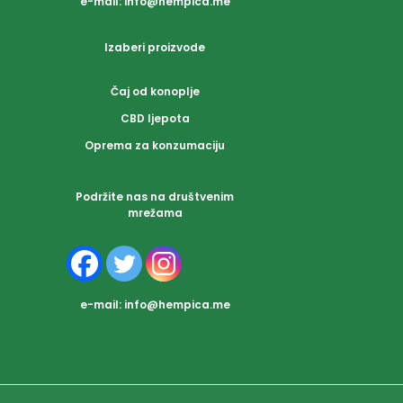
e-mail:
info@hempica.me
Izaberi proizvode
Čaj od konoplje
CBD ljepota
Oprema za konzumaciju
Podržite nas na društvenim
mrežama
e-mail:
info@hempica.me