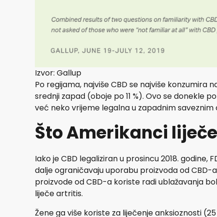
Izvor: Gallup
Po regijama, najviše CBD se najviše konzumira na 
srednji zapad (oboje po 11 %). Ovo se donekle po
već neko vrijeme legalna u zapadnim saveznim
Što Amerikanci lije
Iako je CBD legaliziran u prosincu 2018. godine, 
dalje ograničavaju uporabu proizvoda od CBD-a. 
proizvode od CBD-a koriste radi ublažavanja boli
liječe artritis.
Žene ga više koriste za liječenje anksioznosti (