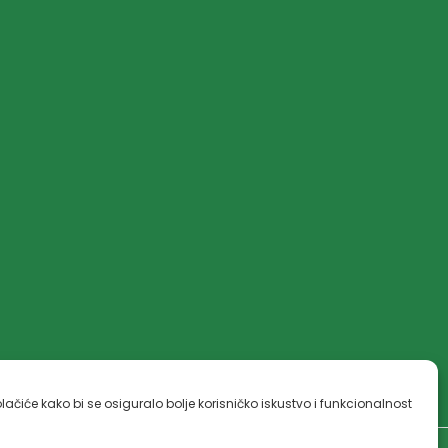
lačiće kako bi se osiguralo bolje korisničko iskustvo i funkcionalnost