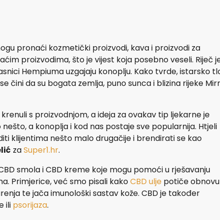
ogu pronaći kozmetički proizvodi, kava i proizvodi za
im proizvodima, što je vijest koja posebno veseli. Riječ j
asnici Hempiuma uzgajaju konoplju. Kako tvrde, istarsko tl
e čini da su bogata zemlja, puno sunca i blizina rijeke Mir
renuli s proizvodnjom, a ideja za ovakav tip ljekarne je
ešto, a konoplja i kod nas postaje sve popularnija. Htjeli
iti klijentima nešto malo drugačije i brendirati se kao
lić
za
Super1.hr
.
pi, CBD smola i CBD kreme koje mogu pomoći u rješavanju
a. Primjerice, već smo pisali kako
CBD ulje
potiče obnovu
renja te jača imunološki sastav kože. CBD je također
 ili
psorijaza
.