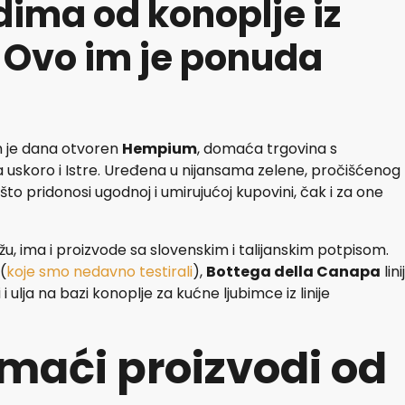
dima od konoplje iz
 Ovo im je ponuda
h je dana otvoren
Hempium
, domaća trgovina s
, a uskoro i Istre. Uređena u nijansama zelene, pročišćenog
što pridonosi ugodnoj i umirujućoj kupovini, čak i za one
žu, ima i proizvode sa slovenskim i talijanskim potpisom.
(
koje smo nedavno testirali
),
Bottega della Canapa
lini
 ulja na bazi konoplje za kućne ljubimce iz linije
omaći proizvodi od