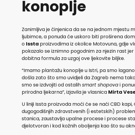
konoplje
Zanimljiva je činjenica da se na jednom mjestu m
ljubimce, a ponuda će uskoro biti proširena domać
o
Issta
proizvodima iz okolice Motovuna, gdje vl
pokazalo se iznimno pogodnim za njezin rast jer s
dobitna formula za uzgoj ove ljekovite biljke.
“Imamo plantažu konoplje u Istri, pa smo lagano k
došla zato što smo uvidjeli da Zagreb nema tako n
smo se izdvojiti od ostalih
smart shopova
i ponud
prirodna ljekarna”, izjavila je vlasnica
Mirta Vese
U liniji Issta proizvoda moći će se naći CBD ka
dugogodišnjih zdravstvenih (i estetskih) problem
stanica, zaustavlja upalne procese i procese sta
djelotvoran i kod kožnih oboljenja kao što su akne