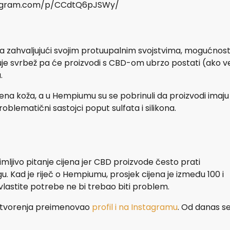
tagram.com/p/CCdtQ6pJSWy/
ta zahvaljujući svojim protuupalnim svojstvima, mogućnost
uje svrbež pa će proizvodi s CBD-om ubrzo postati (ako v
.
rena koža, a u Hempiumu su se pobrinuli da proizvodi imaju
oblematični sastojci poput sulfata i silikona.
mljivo pitanje cijena jer CBD proizvode često prati
 Kad je riječ o Hempiumu, prosjek cijena je između 100 i
lastite potrebe ne bi trebao biti problem.
 otvorenja preimenovao
profil i na Instagramu
. Od danas s