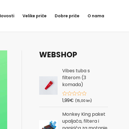
Novosti
Velike priče
Dobre priče
O nama
WEBSHOP
Vibes tuba s
filterom (3
komada)
1,99
€
R
(15,00 kn)
a
t
Monkey King paket
e
d
upaljača, filtera i
0
papirića za motanje
o