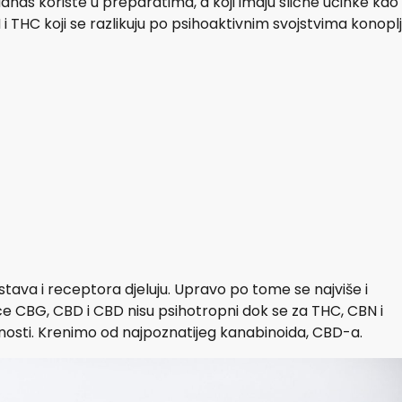
danas koriste u preparatima, a koji imaju slične učinke kao
i THC koji se razlikuju po psihoaktivnim svojstvima konoplj
ustava i receptora djeluju. Upravo po tome se najviše i
ce CBG, CBD i CBD nisu psihotropni dok se za THC, CBN i
vnosti. Krenimo od najpoznatijeg kanabinoida, CBD-a.