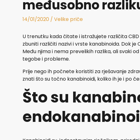
međusobno razlik
14/01/2020
/
Velike priče
U trenutku kada čitate i istražujete različita CBD 
zbuniti različiti nazivi i vrste kanabinoida. Dok je
Među njima i nema prevelikih razlika, ali svaki o
tegobe i probleme.
Prije nego ih počnete koristiti za rješavanje zdr
znati što su točno kanabinoidi, koliko ih je i po če
Što su kanabin
endokanabinoi