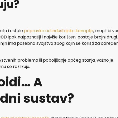
uju?
ulja i ostale
pripravke od industrijske konoplje
, mogli bi va
 CBD ipak najpoznatiji i najviše korišten, postoje brojni drugi.
d njih ima posebna svojstva zbog kojih se koristi za određe
avstvenih problema ili poboljšanje općeg stanja, važno je
mu se razlikuju.
oidi… A
dni sustav?