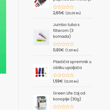
u
t
o
2,65
€
R
(20,00 kn)
f
a
5
t
Jumbo tuba s
e
d
filterom (3
0
komada)
o
u
t
o
0,93
€
R
(7,00 kn)
f
a
5
t
Plastični spremnik u
e
d
obliku upaljača
0
o
u
1,59
€
R
t
(12,00 kn)
a
o
t
f
Green Life čaj od
e
5
d
konoplje (30g)
0
o
u