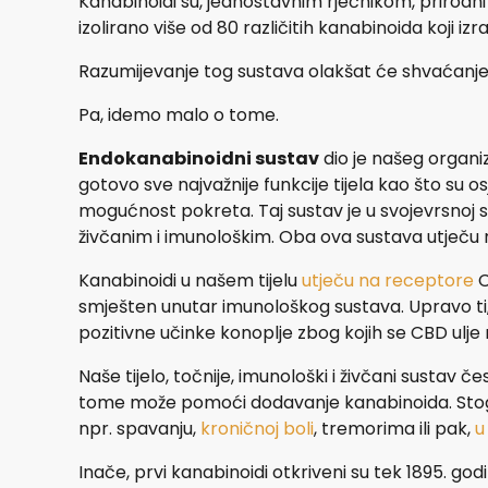
Kanabinoidi su, jednostavnim rječnikom, prirodni
izolirano više od 80 različitih kanabinoida koji iz
Razumijevanje tog sustava olakšat će shvaćanje 
Pa, idemo malo o tome.
Endokanabinoidni sustav
dio je našeg organi
gotovo sve najvažnije funkcije tijela kao što su o
mogućnost pokreta. Taj sustav je u svojevrsnoj s
živčanim i imunološkim. Oba ova sustava utječu 
Kanabinoidi u našem tijelu
utječu na receptore
C
smješten unutar imunološkog sustava. Upravo ti,
pozitivne učinke konoplje zbog kojih se CBD ulje n
Naše tijelo, točnije, imunološki i živčani sustav 
tome može pomoći dodavanje kanabinoida. Stoga
npr. spavanju,
kroničnoj boli
, tremorima ili pak,
u
Inače, prvi kanabinoidi otkriveni su tek 1895. god