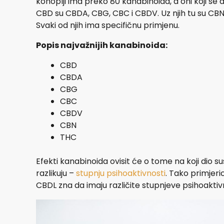
konoplji ima preko 80 kanabinoida, a oni koji se 
CBD su CBDA, CBG, CBC i CBDV. Uz njih tu su CBN 
Svaki od njih ima specifičnu primjenu.
Popis najvažnijih kanabinoida:
CBD
CBDA
CBG
CBC
CBDV
CBN
THC
Efekti kanabinoida ovisit će o tome na koji dio s
razlikuju –
stupnju psihoaktivnosti
. Tako primjeri
CBDL zna da imaju različite stupnjeve psihoakti