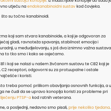
aktivni sastojci konoplje
. Iz industrijske konoplje do sada j
ravno utječu na
endokanabinoidni sustav
kod čovjeka.
što su točno kanabinoidi.
zma koji sam stvara kanabinoide, a koji je odgovoran za
sjećaj gladi, ravnoteža spavanja, stabilnost emocija i
uradnji, u međudjelovanju, s još dva iznimno važna sustava
na to tko smo i kako se osjećamo.
B1 i koji se nalazi u našem živčanom sustavu te CB2 koji je
 C2 receptori, odgovorni su za protuupalne i ostale
ajčešće i koristi.
često treba pomoć prilikom obavljanja osnovnih funkcija, a 
 ne čudi da se upravo konoplja koristi za probleme pri
 liječenju PTSP-a
kod ratnih veterana.
ine, a posljednji, nedavno smo pisali,
prije nekoliko tjedana
.